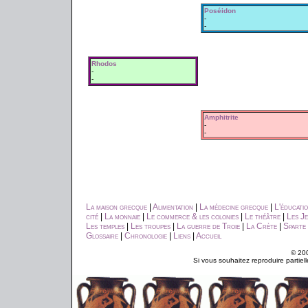
Poséidon
-
-
Rhodos
-
-
Amphitrite
-
-
La maison grecque
|
Alimentation
|
La médecine grecque
|
L'éducati
cité
|
La monnaie
|
Le commerce & les colonies
|
Le théâtre
|
Les Je
Les temples
|
Les troupes
|
La guerre de Troie
|
La Crète
|
Sparte
Glossaire
|
Chronologie
|
Liens
|
Accueil
© 200
Si vous souhaitez reproduire partiel