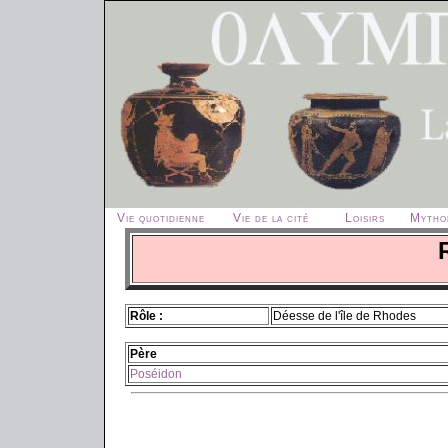
Vie quotidienne
Vie de la cité
Loisirs
Mytho
Rôle :
Déesse de l'île de Rhodes
Père
Poséidon